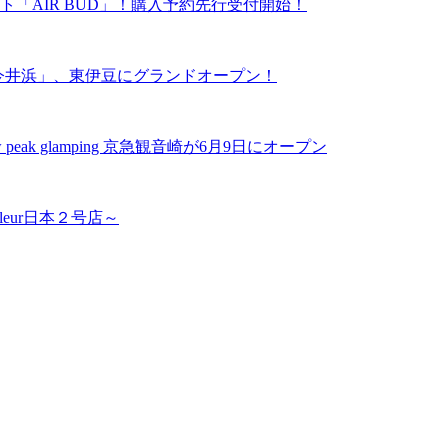
「AIR BUD」！購入予約先行受付開始！
ーズ今井浜」、東伊豆にグランドオープン！
k glamping 京急観音崎が6月9日にオープン
leur日本２号店～