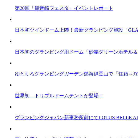
第20回「観音崎フェスタ」イベントレポート
日本初ツインドーム上陸！最新グランピング施設「GLA
日本初のグランピング用ドーム「妙義グリーンホテル＆
ゆとりろグランピングガーデン熱海伊豆山で「住箱～JY
世界初 トリプルドームテントが登場！
グランピングジャパン新事務所前にてLOTUS BELLE AI