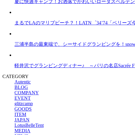
夏に快適キャンプ！お洒落でかわいいロータスベルテント
まるでLAのマリブビーチ？！LATN゜34’74「ベリ
三浦半島の最東端で、シーサイドグランピングを！snow pea
軽井沢でグランピングディナー♪ ～パリの名店Sacrée F
CATEGORY
Autentic
BLOG
COMPANY
EVENT
glitzcamp
GOODS
ITEM
JAPAN
LotusBelleTent
MEDIA