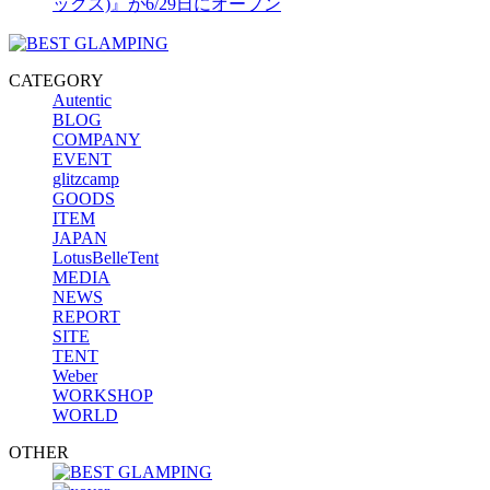
ックス)』が6/29日にオープン
CATEGORY
Autentic
BLOG
COMPANY
EVENT
glitzcamp
GOODS
ITEM
JAPAN
LotusBelleTent
MEDIA
NEWS
REPORT
SITE
TENT
Weber
WORKSHOP
WORLD
OTHER