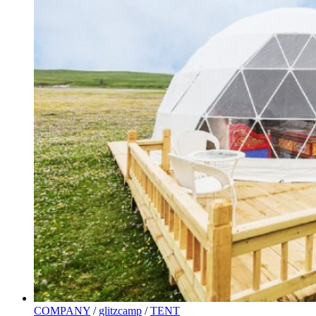
COMPANY
/
glitzcamp
/
TENT