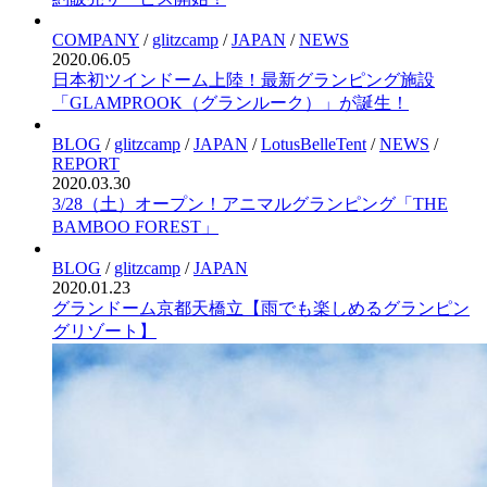
COMPANY
/
glitzcamp
/
JAPAN
/
NEWS
2020.06.05
日本初ツインドーム上陸！最新グランピング施設
「GLAMPROOK（グランルーク）」が誕生！
BLOG
/
glitzcamp
/
JAPAN
/
LotusBelleTent
/
NEWS
/
REPORT
2020.03.30
3/28（土）オープン！アニマルグランピング「THE
BAMBOO FOREST」
BLOG
/
glitzcamp
/
JAPAN
2020.01.23
グランドーム京都天橋立【雨でも楽しめるグランピン
グリゾート】