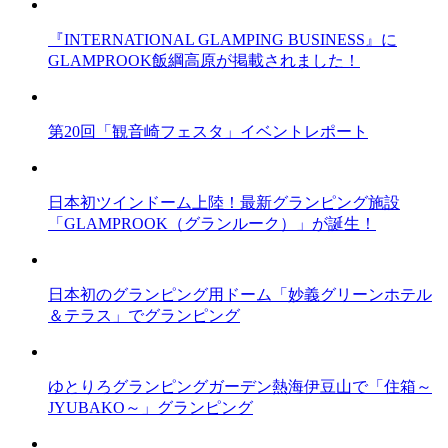
『INTERNATIONAL GLAMPING BUSINESS』に
GLAMPROOK飯綱高原が掲載されました！
第20回「観音崎フェスタ」イベントレポート
日本初ツインドーム上陸！最新グランピング施設
「GLAMPROOK（グランルーク）」が誕生！
日本初のグランピング用ドーム「妙義グリーンホテル
＆テラス」でグランピング
ゆとりろグランピングガーデン熱海伊豆山で「住箱～
JYUBAKO～」グランピング