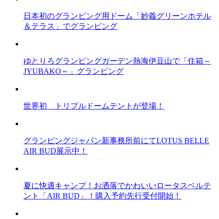
日本初のグランピング用ドーム「妙義グリーンホテル
＆テラス」でグランピング
ゆとりろグランピングガーデン熱海伊豆山で「住箱～
JYUBAKO～」グランピング
世界初 トリプルドームテントが登場！
グランピングジャパン新事務所前にてLOTUS BELLE
AIR BUD展示中！
夏に快適キャンプ！お洒落でかわいいロータスベルテ
ント「AIR BUD」！購入予約先行受付開始！