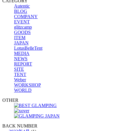
CATEGORY
Autentic
BLOG
COMPANY
EVENT
glitzcamp
GOODS
ITEM
JAPAN
LotusBelleTent
MEDIA
NEWS
REPORT
SITE
TENT
Weber
WORKSHOP
WORLD
OTHER
BACK NUMBER