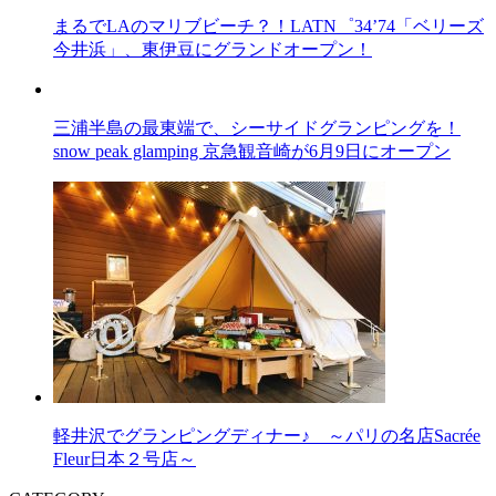
まるでLAのマリブビーチ？！LATN゜34’74「ベリーズ
今井浜」、東伊豆にグランドオープン！
三浦半島の最東端で、シーサイドグランピングを！
snow peak glamping 京急観音崎が6月9日にオープン
軽井沢でグランピングディナー♪ ～パリの名店Sacrée
Fleur日本２号店～