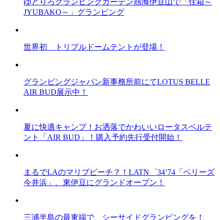
ゆとりろグランピングガーデン熱海伊豆山で「住箱～
JYUBAKO～」グランピング
世界初 トリプルドームテントが登場！
グランピングジャパン新事務所前にてLOTUS BELLE
AIR BUD展示中！
夏に快適キャンプ！お洒落でかわいいロータスベルテ
ント「AIR BUD」！購入予約先行受付開始！
まるでLAのマリブビーチ？！LATN゜34’74「ベリーズ
今井浜」、東伊豆にグランドオープン！
三浦半島の最東端で、シーサイドグランピングを！