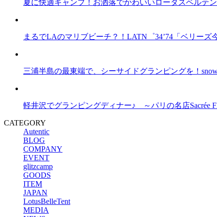
夏に快適キャンプ！お洒落でかわいいロータスベルテント
まるでLAのマリブビーチ？！LATN゜34’74「ベリ
三浦半島の最東端で、シーサイドグランピングを！snow pea
軽井沢でグランピングディナー♪ ～パリの名店Sacrée F
CATEGORY
Autentic
BLOG
COMPANY
EVENT
glitzcamp
GOODS
ITEM
JAPAN
LotusBelleTent
MEDIA