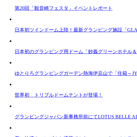
第20回「観音崎フェスタ」イベントレポート
日本初ツインドーム上陸！最新グランピング施設「GLA
日本初のグランピング用ドーム「妙義グリーンホテル＆
ゆとりろグランピングガーデン熱海伊豆山で「住箱～JY
世界初 トリプルドームテントが登場！
グランピングジャパン新事務所前にてLOTUS BELLE AI