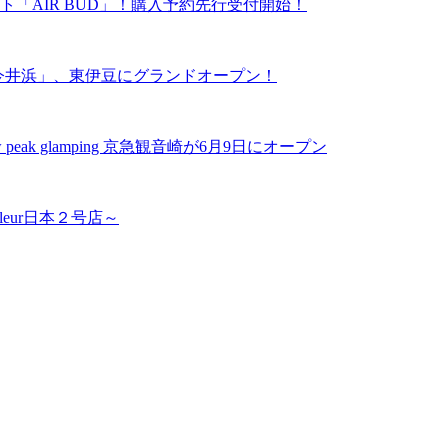
「AIR BUD」！購入予約先行受付開始！
ーズ今井浜」、東伊豆にグランドオープン！
k glamping 京急観音崎が6月9日にオープン
leur日本２号店～