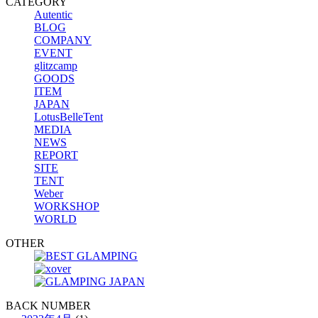
CATEGORY
Autentic
BLOG
COMPANY
EVENT
glitzcamp
GOODS
ITEM
JAPAN
LotusBelleTent
MEDIA
NEWS
REPORT
SITE
TENT
Weber
WORKSHOP
WORLD
OTHER
BACK NUMBER