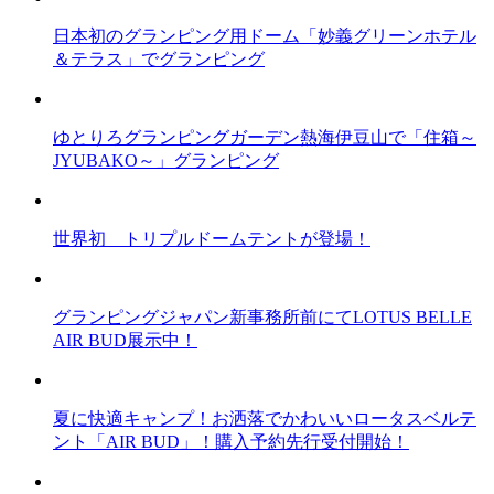
日本初のグランピング用ドーム「妙義グリーンホテル
＆テラス」でグランピング
ゆとりろグランピングガーデン熱海伊豆山で「住箱～
JYUBAKO～」グランピング
世界初 トリプルドームテントが登場！
グランピングジャパン新事務所前にてLOTUS BELLE
AIR BUD展示中！
夏に快適キャンプ！お洒落でかわいいロータスベルテ
ント「AIR BUD」！購入予約先行受付開始！