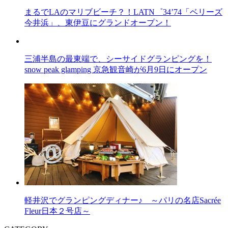
まるでLAのマリブビーチ？！LATN゜34’74「ベリーズ
今井浜」、東伊豆にグランドオープン！
三浦半島の最東端で、シーサイドグランピングを！
snow peak glamping 京急観音崎が6月9日にオープン
軽井沢でグランピングディナー♪ ～パリの名店Sacrée
Fleur日本２号店～