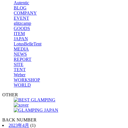
Autentic
BLOG
COMPANY
EVENT
glitzcamp
GOODS
ITEM
JAPAN
LotusBelleTent
MEDIA
NEWS
REPORT
SITE
TENT
Weber
WORKSHOP
WORLD
OTHER
BACK NUMBER
2023年4月
(1)