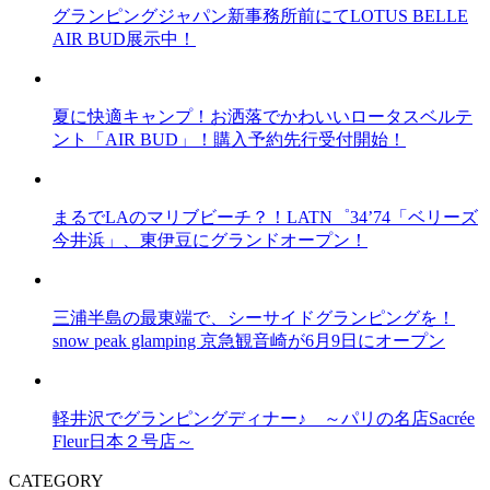
グランピングジャパン新事務所前にてLOTUS BELLE
AIR BUD展示中！
夏に快適キャンプ！お洒落でかわいいロータスベルテ
ント「AIR BUD」！購入予約先行受付開始！
まるでLAのマリブビーチ？！LATN゜34’74「ベリーズ
今井浜」、東伊豆にグランドオープン！
三浦半島の最東端で、シーサイドグランピングを！
snow peak glamping 京急観音崎が6月9日にオープン
軽井沢でグランピングディナー♪ ～パリの名店Sacrée
Fleur日本２号店～
CATEGORY