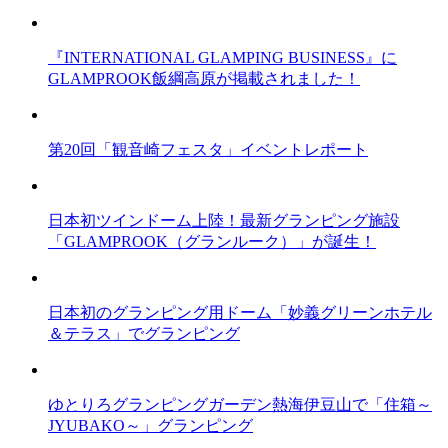
『INTERNATIONAL GLAMPING BUSINESS』に
GLAMPROOK飯綱高原が掲載されました！
第20回「観音崎フェスタ」イベントレポート
日本初ツインドーム上陸！最新グランピング施設
「GLAMPROOK（グランルーク）」が誕生！
日本初のグランピング用ドーム「妙義グリーンホテル
＆テラス」でグランピング
ゆとりろグランピングガーデン熱海伊豆山で「住箱～
JYUBAKO～」グランピング