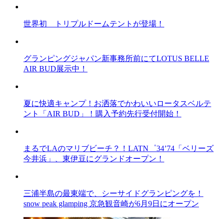
世界初 トリプルドームテントが登場！
グランピングジャパン新事務所前にてLOTUS BELLE
AIR BUD展示中！
夏に快適キャンプ！お洒落でかわいいロータスベルテ
ント「AIR BUD」！購入予約先行受付開始！
まるでLAのマリブビーチ？！LATN゜34’74「ベリーズ
今井浜」、東伊豆にグランドオープン！
三浦半島の最東端で、シーサイドグランピングを！
snow peak glamping 京急観音崎が6月9日にオープン