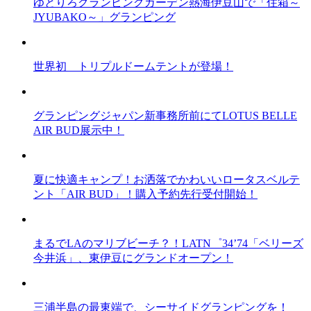
ゆとりろグランピングガーデン熱海伊豆山で「住箱～
JYUBAKO～」グランピング
世界初 トリプルドームテントが登場！
グランピングジャパン新事務所前にてLOTUS BELLE
AIR BUD展示中！
夏に快適キャンプ！お洒落でかわいいロータスベルテ
ント「AIR BUD」！購入予約先行受付開始！
まるでLAのマリブビーチ？！LATN゜34’74「ベリーズ
今井浜」、東伊豆にグランドオープン！
三浦半島の最東端で、シーサイドグランピングを！