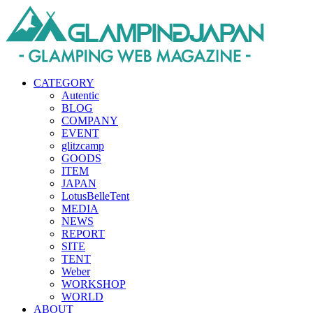
CATEGORY
Autentic
BLOG
COMPANY
EVENT
glitzcamp
GOODS
ITEM
JAPAN
LotusBelleTent
MEDIA
NEWS
REPORT
SITE
TENT
Weber
WORKSHOP
WORLD
ABOUT