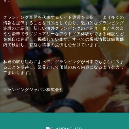
す。
グランピング業界を代表するサイト運営を目指し、より多くの
情報を提供することを目的としており、魅力的なグランピング
施設のご紹介、新しい海外グランピングのご紹介、またそのよ
うな豪華でラグジュアリーなアウトドア体験ができる施設など
を独自に判断し、掲載しています。すべての掲載情報は編集部
内で検討し、有益な情報の提供を心がけています。
私達の取り組みによって、グランピングが日本でもさらに広ま
ることを期待し、業界として価値のある内容になるよう努力し
てまいります。
グランピングジャパン株式会社