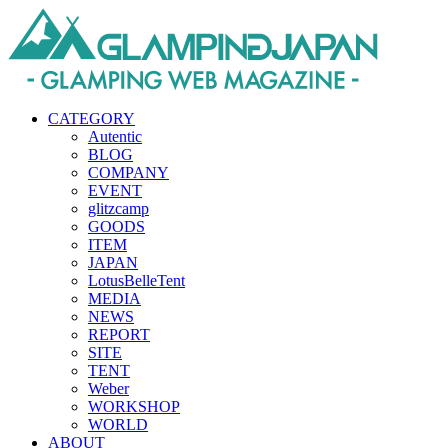
CATEGORY
Autentic
BLOG
COMPANY
EVENT
glitzcamp
GOODS
ITEM
JAPAN
LotusBelleTent
MEDIA
NEWS
REPORT
SITE
TENT
Weber
WORKSHOP
WORLD
ABOUT