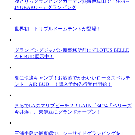
ゆとりろグランピングガーデン熱海伊豆山で「住箱～
JYUBAKO～」グランピング
世界初 トリプルドームテントが登場！
グランピングジャパン新事務所前にてLOTUS BELLE
AIR BUD展示中！
夏に快適キャンプ！お洒落でかわいいロータスベルテ
ント「AIR BUD」！購入予約先行受付開始！
まるでLAのマリブビーチ？！LATN゜34’74「ベリーズ
今井浜」、東伊豆にグランドオープン！
三浦半島の最東端で、シーサイドグランピングを！