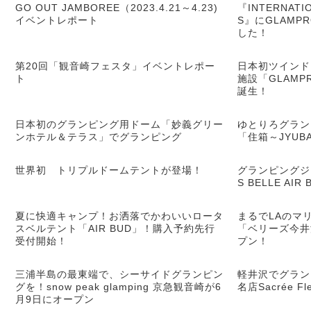
GO OUT JAMBOREE（2023.4.21～4.23)
『INTERNATIO
イベントレポート
S』にGLAMP
した！
第20回「観音崎フェスタ」イベントレポー
日本初ツインド
ト
施設「GLAM
誕生！
日本初のグランピング用ドーム「妙義グリー
ゆとりろグラン
ンホテル＆テラス」でグランピング
「住箱～JYU
世界初 トリプルドームテントが登場！
グランピングジ
S BELLE AI
夏に快適キャンプ！お洒落でかわいいロータ
まるでLAのマリ
スベルテント「AIR BUD」！購入予約先行
「ベリーズ今井
受付開始！
プン！
三浦半島の最東端で、シーサイドグランピン
軽井沢でグラン
グを！snow peak glamping 京急観音崎が6
名店Sacrée 
月9日にオープン