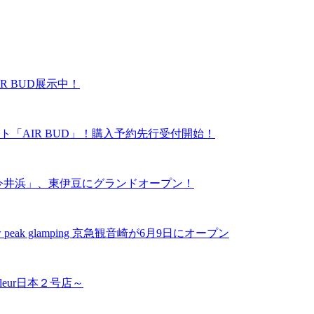
R BUD展示中！
「AIR BUD」！購入予約先行受付開始！
ーズ今井浜」、東伊豆にグランドオープン！
k glamping 京急観音崎が6月9日にオープン
leur日本２号店～