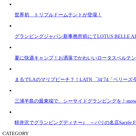
世界初 トリプルドームテントが登場！
グランピングジャパン新事務所前にてLOTUS BELLE AI
夏に快適キャンプ！お洒落でかわいいロータスベルテント
まるでLAのマリブビーチ？！LATN゜34’74「ベリ
三浦半島の最東端で、シーサイドグランピングを！snow pea
軽井沢でグランピングディナー♪ ～パリの名店Sacrée F
CATEGORY