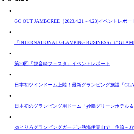
GO OUT JAMBOREE（2023.4.21～4.23)イベントレポー
『INTERNATIONAL GLAMPING BUSINESS』
第20回「観音崎フェスタ」イベントレポート
日本初ツインドーム上陸！最新グランピング施設「GLA
日本初のグランピング用ドーム「妙義グリーンホテル＆
ゆとりろグランピングガーデン熱海伊豆山で「住箱～JY