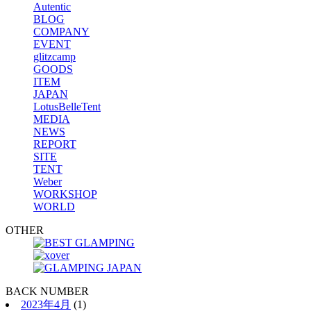
Autentic
BLOG
COMPANY
EVENT
glitzcamp
GOODS
ITEM
JAPAN
LotusBelleTent
MEDIA
NEWS
REPORT
SITE
TENT
Weber
WORKSHOP
WORLD
OTHER
BACK NUMBER
2023年4月
(1)