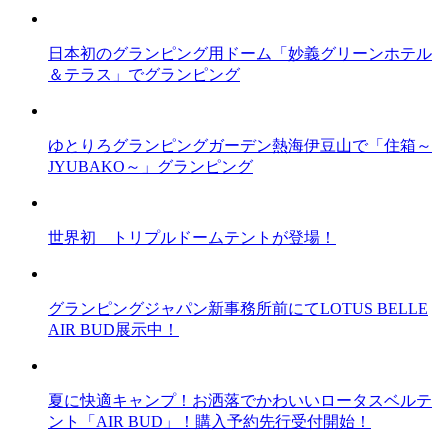
日本初のグランピング用ドーム「妙義グリーンホテル
＆テラス」でグランピング
ゆとりろグランピングガーデン熱海伊豆山で「住箱～
JYUBAKO～」グランピング
世界初 トリプルドームテントが登場！
グランピングジャパン新事務所前にてLOTUS BELLE
AIR BUD展示中！
夏に快適キャンプ！お洒落でかわいいロータスベルテ
ント「AIR BUD」！購入予約先行受付開始！