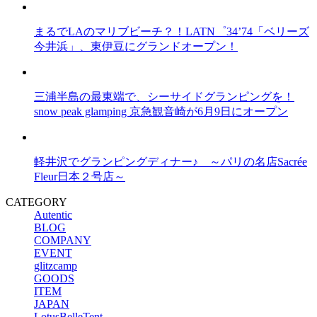
まるでLAのマリブビーチ？！LATN゜34’74「ベリーズ
今井浜」、東伊豆にグランドオープン！
三浦半島の最東端で、シーサイドグランピングを！
snow peak glamping 京急観音崎が6月9日にオープン
軽井沢でグランピングディナー♪ ～パリの名店Sacrée
Fleur日本２号店～
CATEGORY
Autentic
BLOG
COMPANY
EVENT
glitzcamp
GOODS
ITEM
JAPAN
LotusBelleTent