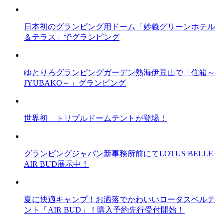
日本初のグランピング用ドーム「妙義グリーンホテル
＆テラス」でグランピング
ゆとりろグランピングガーデン熱海伊豆山で「住箱～
JYUBAKO～」グランピング
世界初 トリプルドームテントが登場！
グランピングジャパン新事務所前にてLOTUS BELLE
AIR BUD展示中！
夏に快適キャンプ！お洒落でかわいいロータスベルテ
ント「AIR BUD」！購入予約先行受付開始！