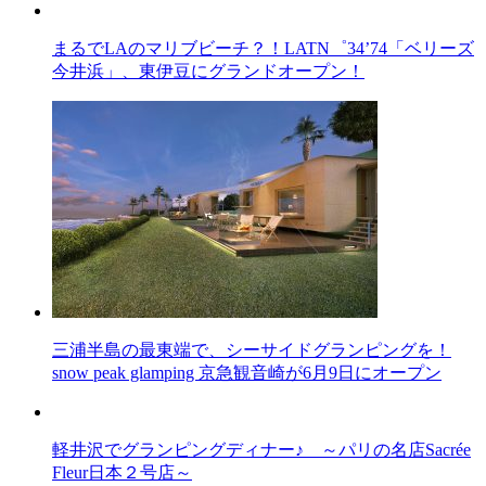
まるでLAのマリブビーチ？！LATN゜34’74「ベリーズ
今井浜」、東伊豆にグランドオープン！
三浦半島の最東端で、シーサイドグランピングを！
snow peak glamping 京急観音崎が6月9日にオープン
軽井沢でグランピングディナー♪ ～パリの名店Sacrée
Fleur日本２号店～