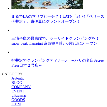
まるでLAのマリブビーチ？！LATN゜34’74「ベリーズ
今井浜」、東伊豆にグランドオープン！
三浦半島の最東端で、シーサイドグランピングを！
snow peak glamping 京急観音崎が6月9日にオープン
軽井沢でグランピングディナー♪ ～パリの名店Sacrée
Fleur日本２号店～
CATEGORY
Autentic
BLOG
COMPANY
EVENT
glitzcamp
GOODS
ITEM