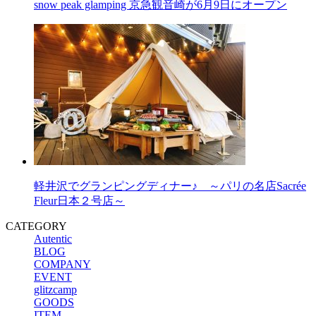
snow peak glamping 京急観音崎が6月9日にオープン
軽井沢でグランピングディナー♪ ～パリの名店Sacrée
Fleur日本２号店～
CATEGORY
Autentic
BLOG
COMPANY
EVENT
glitzcamp
GOODS
ITEM