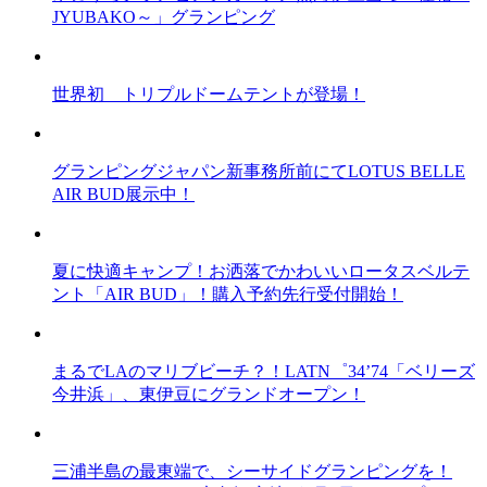
JYUBAKO～」グランピング
世界初 トリプルドームテントが登場！
グランピングジャパン新事務所前にてLOTUS BELLE
AIR BUD展示中！
夏に快適キャンプ！お洒落でかわいいロータスベルテ
ント「AIR BUD」！購入予約先行受付開始！
まるでLAのマリブビーチ？！LATN゜34’74「ベリーズ
今井浜」、東伊豆にグランドオープン！
三浦半島の最東端で、シーサイドグランピングを！