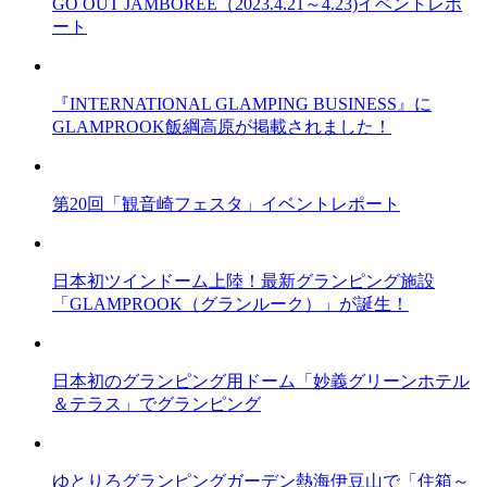
GO OUT JAMBOREE（2023.4.21～4.23)イベントレポ
ート
『INTERNATIONAL GLAMPING BUSINESS』に
GLAMPROOK飯綱高原が掲載されました！
第20回「観音崎フェスタ」イベントレポート
日本初ツインドーム上陸！最新グランピング施設
「GLAMPROOK（グランルーク）」が誕生！
日本初のグランピング用ドーム「妙義グリーンホテル
＆テラス」でグランピング
ゆとりろグランピングガーデン熱海伊豆山で「住箱～