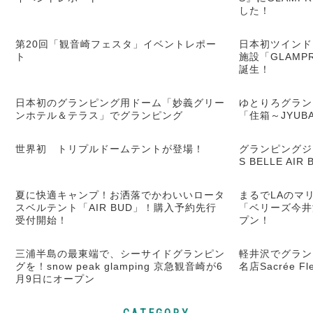
した！
第20回「観音崎フェスタ」イベントレポー
日本初ツインド
ト
施設「GLAM
誕生！
日本初のグランピング用ドーム「妙義グリー
ゆとりろグラン
ンホテル＆テラス」でグランピング
「住箱～JYU
世界初 トリプルドームテントが登場！
グランピングジ
S BELLE AI
夏に快適キャンプ！お洒落でかわいいロータ
まるでLAのマリ
スベルテント「AIR BUD」！購入予約先行
「ベリーズ今井
受付開始！
プン！
三浦半島の最東端で、シーサイドグランピン
軽井沢でグラン
グを！snow peak glamping 京急観音崎が6
名店Sacrée 
月9日にオープン