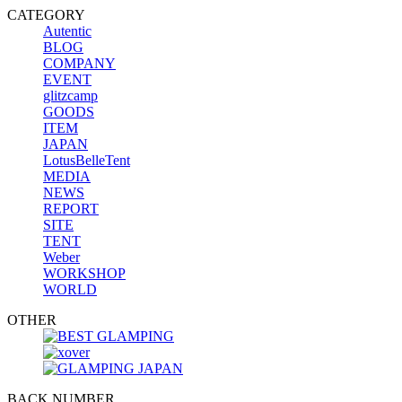
CATEGORY
Autentic
BLOG
COMPANY
EVENT
glitzcamp
GOODS
ITEM
JAPAN
LotusBelleTent
MEDIA
NEWS
REPORT
SITE
TENT
Weber
WORKSHOP
WORLD
OTHER
BACK NUMBER