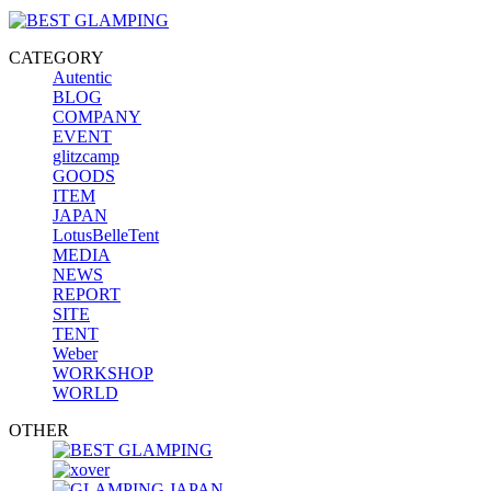
CATEGORY
Autentic
BLOG
COMPANY
EVENT
glitzcamp
GOODS
ITEM
JAPAN
LotusBelleTent
MEDIA
NEWS
REPORT
SITE
TENT
Weber
WORKSHOP
WORLD
OTHER