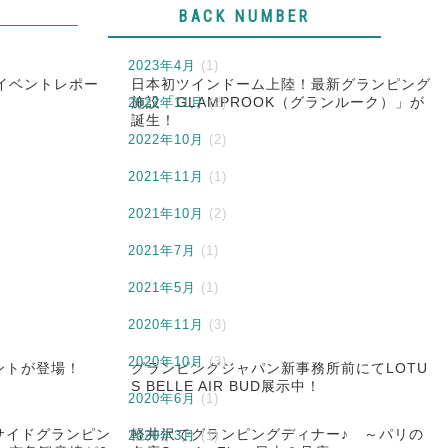
BACK NUMBER
2023年4月
(1)
イベントレポー
日本初ツインドーム上陸！最新グランピング
2022年11月
施設「GLAMPROOK（グランルーク）」が
(2)
誕生！
2022年10月
(2)
2021年11月
(1)
2021年10月
(2)
2021年7月
(1)
2021年5月
(1)
2020年11月
(3)
2020年10月
(3)
ントが登場！
グランピングジャパン新事務所前にてLOTU
S BELLE AIR BUD展示中！
2020年6月
(1)
サイドグランピン
軽井沢でグランピングディナー♪ ～パリの
2020年3月
(1)