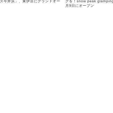
ズ今井浜」、東伊豆にグランドオー
グを！snow peak glamp
月9日にオープン