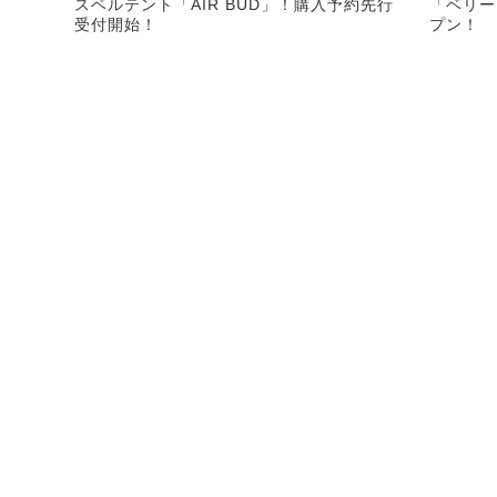
スベルテント「AIR BUD」！購入予約先行
「ベリー
受付開始！
プン！