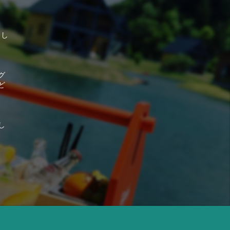
そし
グ
ど
し