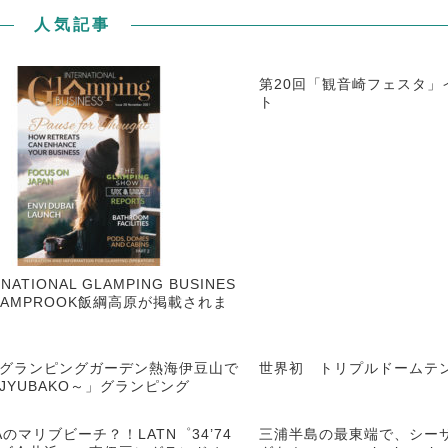
人気記事
第20回「観音崎フェスタ」
ト
NATIONAL GLAMPING BUSINES
LAMPROOK飯綱高原が掲載されま
グランピングガーデン熱海伊豆山で
世界初 トリプルドームテ
JYUBAKO～」グランピング
Aのマリブビーチ？！LATN゜34’74
三浦半島の最東端で、シー