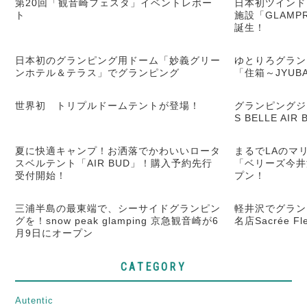
第20回「観音崎フェスタ」イベントレポー
日本初ツインド
ト
施設「GLAM
誕生！
日本初のグランピング用ドーム「妙義グリー
ゆとりろグラン
ンホテル＆テラス」でグランピング
「住箱～JYU
世界初 トリプルドームテントが登場！
グランピングジ
S BELLE AI
夏に快適キャンプ！お洒落でかわいいロータ
まるでLAのマリ
スベルテント「AIR BUD」！購入予約先行
「ベリーズ今井
受付開始！
プン！
三浦半島の最東端で、シーサイドグランピン
軽井沢でグラン
グを！snow peak glamping 京急観音崎が6
名店Sacrée 
月9日にオープン
CATEGORY
Autentic