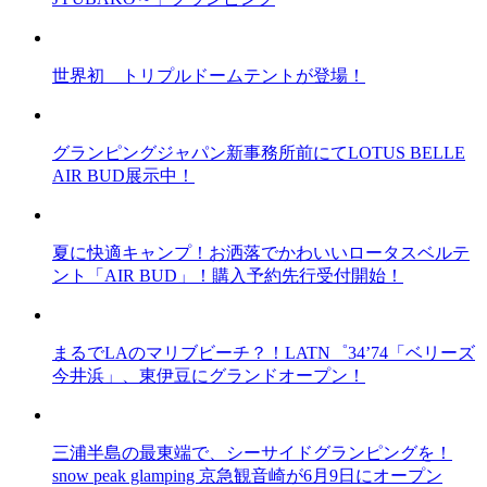
世界初 トリプルドームテントが登場！
グランピングジャパン新事務所前にてLOTUS BELLE
AIR BUD展示中！
夏に快適キャンプ！お洒落でかわいいロータスベルテ
ント「AIR BUD」！購入予約先行受付開始！
まるでLAのマリブビーチ？！LATN゜34’74「ベリーズ
今井浜」、東伊豆にグランドオープン！
三浦半島の最東端で、シーサイドグランピングを！
snow peak glamping 京急観音崎が6月9日にオープン