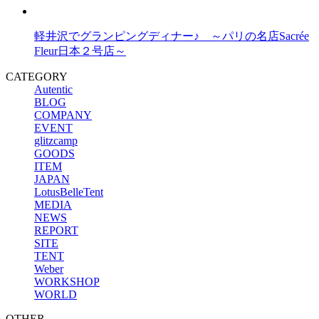
軽井沢でグランピングディナー♪ ～パリの名店Sacrée
Fleur日本２号店～
CATEGORY
Autentic
BLOG
COMPANY
EVENT
glitzcamp
GOODS
ITEM
JAPAN
LotusBelleTent
MEDIA
NEWS
REPORT
SITE
TENT
Weber
WORKSHOP
WORLD
OTHER