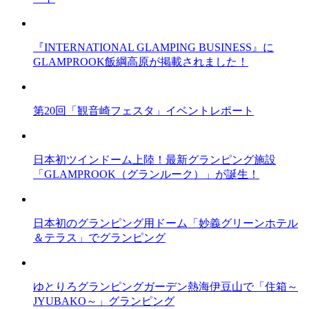
『INTERNATIONAL GLAMPING BUSINESS』に
GLAMPROOK飯綱高原が掲載されました！
第20回「観音崎フェスタ」イベントレポート
日本初ツインドーム上陸！最新グランピング施設
「GLAMPROOK（グランルーク）」が誕生！
日本初のグランピング用ドーム「妙義グリーンホテル
＆テラス」でグランピング
ゆとりろグランピングガーデン熱海伊豆山で「住箱～
JYUBAKO～」グランピング