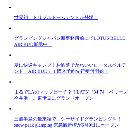
世界初 トリプルドームテントが登場！
グランピングジャパン新事務所前にてLOTUS BELLE
AIR BUD展示中！
夏に快適キャンプ！お洒落でかわいいロータスベルテ
ント「AIR BUD」！購入予約先行受付開始！
まるでLAのマリブビーチ？！LATN゜34’74「ベリーズ
今井浜」、東伊豆にグランドオープン！
三浦半島の最東端で、シーサイドグランピングを！
snow peak glamping 京急観音崎が6月9日にオープン