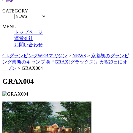
Close
CATEGORY
MENU
トップページ
運営会社
お問い合わせ
GJ-グランピングWEBマガジン
>
NEWS
>
京都初のグランピ
ング業態のキャンプ場『GRAX(グラックス)』が6/29日にオ
ープン
>
GRAX004
GRAX004