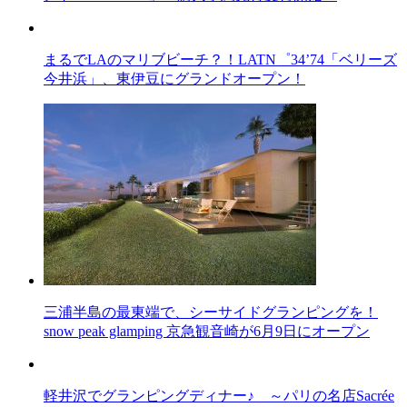
まるでLAのマリブビーチ？！LATN゜34’74「ベリーズ
今井浜」、東伊豆にグランドオープン！
三浦半島の最東端で、シーサイドグランピングを！
snow peak glamping 京急観音崎が6月9日にオープン
軽井沢でグランピングディナー♪ ～パリの名店Sacrée