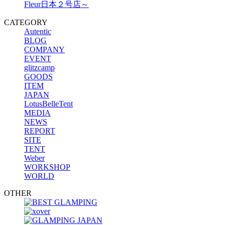
Fleur日本２号店～
CATEGORY
Autentic
BLOG
COMPANY
EVENT
glitzcamp
GOODS
ITEM
JAPAN
LotusBelleTent
MEDIA
NEWS
REPORT
SITE
TENT
Weber
WORKSHOP
WORLD
OTHER