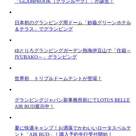
「GLAMPROOK（グランルーク）」が誕生！
日本初のグランピング用ドーム「妙義グリーンホテル
＆テラス」でグランピング
ゆとりろグランピングガーデン熱海伊豆山で「住箱～
JYUBAKO～」グランピング
世界初 トリプルドームテントが登場！
グランピングジャパン新事務所前にてLOTUS BELLE
AIR BUD展示中！
夏に快適キャンプ！お洒落でかわいいロータスベルテ
ント「AIR BUD」！購入予約先行受付開始！