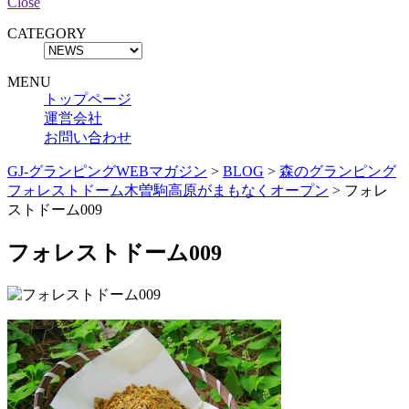
Close
CATEGORY
MENU
トップページ
運営会社
お問い合わせ
GJ-グランピングWEBマガジン
>
BLOG
>
森のグランピング
フォレストドーム木曽駒高原がまもなくオープン
>
フォレ
ストドーム009
フォレストドーム009