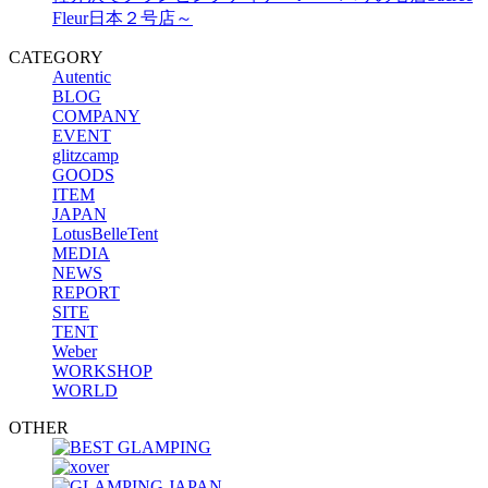
Fleur日本２号店～
CATEGORY
Autentic
BLOG
COMPANY
EVENT
glitzcamp
GOODS
ITEM
JAPAN
LotusBelleTent
MEDIA
NEWS
REPORT
SITE
TENT
Weber
WORKSHOP
WORLD
OTHER