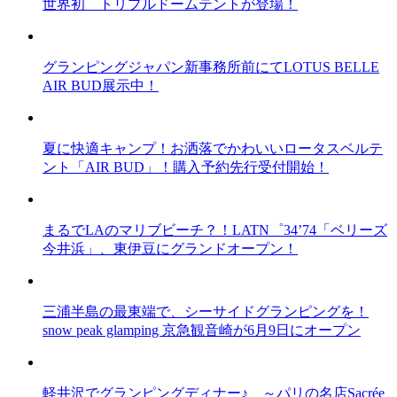
世界初 トリプルドームテントが登場！
グランピングジャパン新事務所前にてLOTUS BELLE
AIR BUD展示中！
夏に快適キャンプ！お洒落でかわいいロータスベルテ
ント「AIR BUD」！購入予約先行受付開始！
まるでLAのマリブビーチ？！LATN゜34’74「ベリーズ
今井浜」、東伊豆にグランドオープン！
三浦半島の最東端で、シーサイドグランピングを！
snow peak glamping 京急観音崎が6月9日にオープン
軽井沢でグランピングディナー♪ ～パリの名店Sacrée