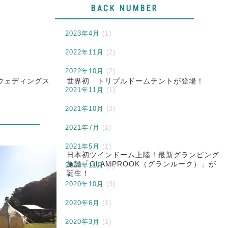
BACK NUMBER
2023年4月
(1)
2022年11月
(2)
2022年10月
(2)
デンウェディングス
世界初 トリプルドームテントが登場！
2021年11月
(1)
2021年10月
(2)
2021年7月
(1)
2021年5月
(1)
日本初ツインドーム上陸！最新グランピング
施設「GLAMPROOK（グランルーク）」が
2020年11月
(3)
誕生！
2020年10月
(3)
2020年6月
(1)
2020年3月
(1)