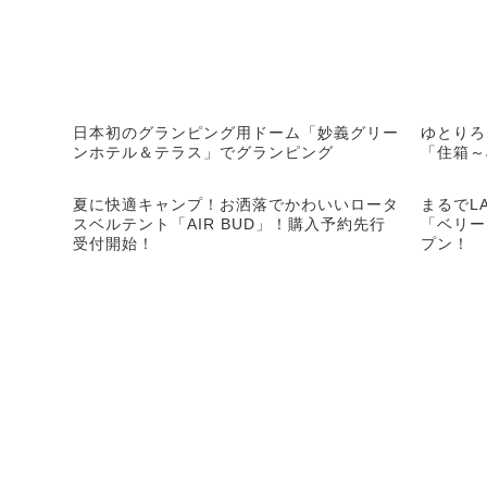
日本初のグランピング用ドーム「妙義グリー
ゆとりろ
ンホテル＆テラス」でグランピング
「住箱～
夏に快適キャンプ！お洒落でかわいいロータ
まるでL
スベルテント「AIR BUD」！購入予約先行
「ベリー
受付開始！
プン！