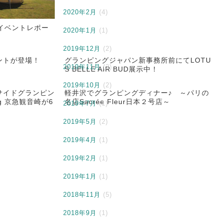
2020年2月
(4)
イベントレポー
2020年1月
(1)
2019年12月
(2)
ントが登場！
グランピングジャパン新事務所前にてLOTU
2019年11月
(2)
S BELLE AIR BUD展示中！
2019年10月
(2)
サイドグランピン
軽井沢でグランピングディナー♪ ～パリの
ing 京急観音崎が6
名店Sacrée Fleur日本２号店～
2019年7月
(1)
2019年5月
(2)
2019年4月
(1)
2019年2月
(1)
2019年1月
(1)
2018年11月
(5)
2018年9月
(1)