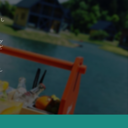
そし
グ
ど
し