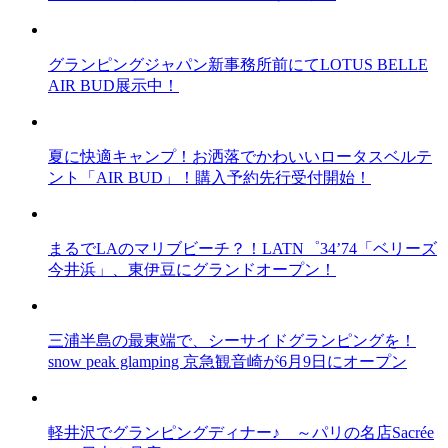
グランピングジャパン新事務所前にてLOTUS BELLE
AIR BUD展示中！
夏に快適キャンプ！お洒落でかわいいロータスベルテ
ント「AIR BUD」！購入予約先行受付開始！
まるでLAのマリブビーチ？！LATN゜34’74「ベリーズ
今井浜」、東伊豆にグランドオープン！
三浦半島の最東端で、シーサイドグランピングを！
snow peak glamping 京急観音崎が6月9日にオープン
軽井沢でグランピングディナー♪ ～パリの名店Sacrée