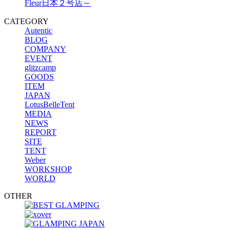
Fleur日本２号店～
CATEGORY
Autentic
BLOG
COMPANY
EVENT
glitzcamp
GOODS
ITEM
JAPAN
LotusBelleTent
MEDIA
NEWS
REPORT
SITE
TENT
Weber
WORKSHOP
WORLD
OTHER