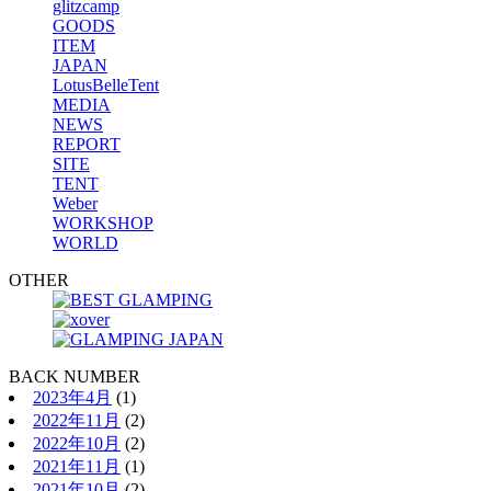
glitzcamp
GOODS
ITEM
JAPAN
LotusBelleTent
MEDIA
NEWS
REPORT
SITE
TENT
Weber
WORKSHOP
WORLD
OTHER
BACK NUMBER
2023年4月
(1)
2022年11月
(2)
2022年10月
(2)
2021年11月
(1)
2021年10月
(2)