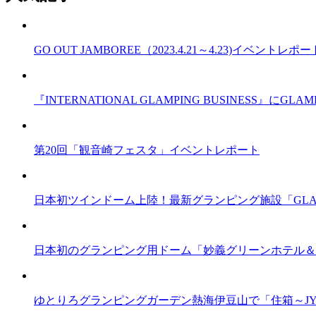
GO OUT JAMBOREE（2023.4.21～4.23)イベントレポー
『INTERNATIONAL GLAMPING BUSINESS』
第20回「観音崎フェスタ」イベントレポート
日本初ツインドーム上陸！最新グランピング施設「GLA
日本初のグランピング用ドーム「妙義グリーンホテル＆
ゆとりろグランピングガーデン熱海伊豆山で「住箱～JY