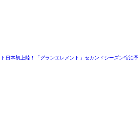
ント日本初上陸！「グランエレメント」セカンドシーズン宿泊