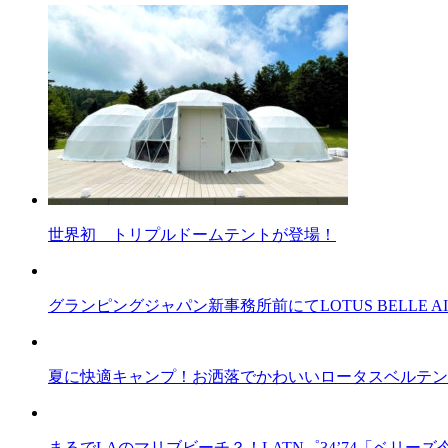
世界初 トリプルドームテントが登場！
グランピングジャパン新事務所前にてLOTUS BELLE AI
夏に快適キャンプ！お洒落でかわいいロータスベルテント
まるでLAのマリブビーチ？！LATN゜34’74「ベリ