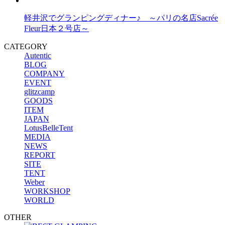
軽井沢でグランピングディナー♪ ～パリの名店Sacrée
Fleur日本２号店～
CATEGORY
Autentic
BLOG
COMPANY
EVENT
glitzcamp
GOODS
ITEM
JAPAN
LotusBelleTent
MEDIA
NEWS
REPORT
SITE
TENT
Weber
WORKSHOP
WORLD
OTHER