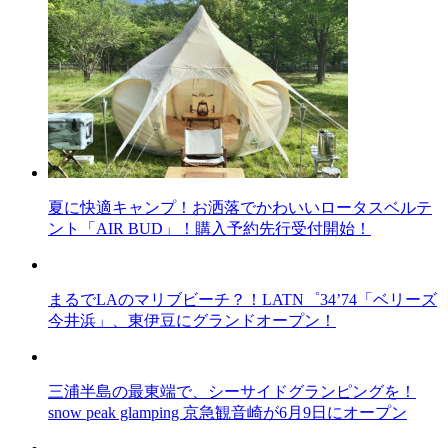
夏に快適キャンプ！お洒落でかわいいロータスベルテ
ント「AIR BUD」！購入予約先行受付開始！
まるでLAのマリブビーチ？！LATN゜34’74「ベリーズ
今井浜」、東伊豆にグランドオープン！
三浦半島の最東端で、シーサイドグランピングを！
snow peak glamping 京急観音崎が6月9日にオープン