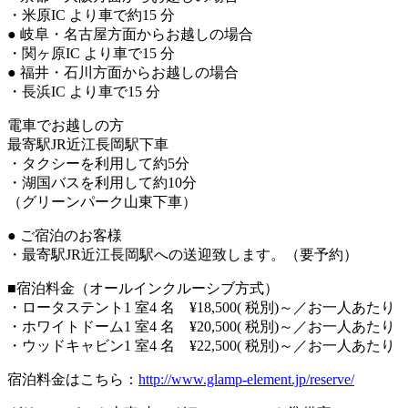
・米原IC より車で約15 分
● 岐阜・名古屋方面からお越しの場合
・関ヶ原IC より車で15 分
● 福井・石川方面からお越しの場合
・長浜IC より車で15 分
電車でお越しの方
最寄駅JR近江長岡駅下車
・タクシーを利用して約5分
・湖国バスを利用して約10分
（グリーンパーク山東下車）
● ご宿泊のお客様
・最寄駅JR近江長岡駅への送迎致します。（要予約）
■宿泊料金（オールインクルーシブ方式）
・ロータステント1 室4 名 ¥18,500( 税別)～／お一人あたり
・ホワイトドーム1 室4 名 ¥20,500( 税別)～／お一人あたり
・ウッドキャビン1 室4 名 ¥22,500( 税別)～／お一人あたり
宿泊料金はこちら：
http://www.glamp-element.jp/reserve/