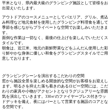
平米となり、県内最大級のグランピング施設として皆様をお
出迎えいたします。
アウトドアのコースメニューとしてパエリア、グリル、煮込
み料理など地元食材を使用したグランピング料理食を通して
季節を感じながらプライベートな空間でお楽しみいただきま
す。
面倒な作業は一切なく、最後の仕上げを楽しんでいただくス
タイルです。
朝食は、近江米、地元の新鮮野菜などをふんだん使用した彩
り鮮やかな身体に優しい和食をグランピングスタイルでご用
意しております。
グランピングシーンを演出するこだわりの空間
窓から施設全景を楽しめる開放的な空間がお客様をお迎えし
ます。明るさを抑えた落ち着きのあるロビー空間には、こだ
わりの家具や小物がアクセントとなりラグジュアリーな雰囲
気を演出していきます。330㎡のファイヤープレス付きウッ
ドデッキを備え、夜にはバーとして営業する施設のコアとな
る空間です。