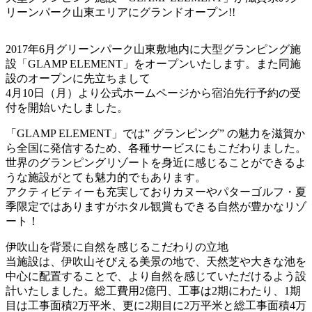
リーンパーク山東エリアにグランドオープン!!
2017年6月グリーンパーク山東敷地内に大型グランピング施
設「GLAMP ELEMENT」をオープンいたします。また同施
設のオープンに先立ちまして
4月10日（月）より公式ホームページから宿泊先行予約の受
付を開始いたしました。
「GLAMP ELEMENT」では” グランピング” の魅力を滋賀か
ら全国に発信するため、各種サービスにもこだわりました。
世界のグランピングリゾートを身近に感じることができるよ
うな施設がとても魅力的でもあります。
アクティビティーも充実しておりカヌーやパターゴルフ・夏
季限定ではありますがホタル観賞もできる自然が豊かなリゾ
ート！
伊吹山を背景に自然を感じるこだわりの立地
当施設は、伊吹山そびえる美景の地で、天然芝や大きな池を
中心に配置することで、より自然を感じていただけるよう設
計いたしました。総工費用2億円、工事は2期にわたり、1期
目は工事面積2万平米、更に2期目に2万平米と総工事面積4万