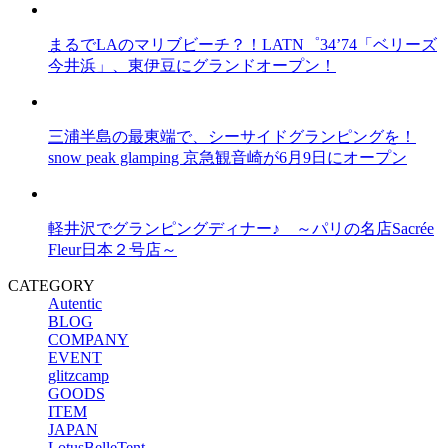
まるでLAのマリブビーチ？！LATN゜34’74「ベリーズ
今井浜」、東伊豆にグランドオープン！
三浦半島の最東端で、シーサイドグランピングを！
snow peak glamping 京急観音崎が6月9日にオープン
軽井沢でグランピングディナー♪ ～パリの名店Sacrée
Fleur日本２号店～
CATEGORY
Autentic
BLOG
COMPANY
EVENT
glitzcamp
GOODS
ITEM
JAPAN
LotusBelleTent