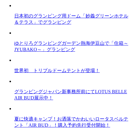
日本初のグランピング用ドーム「妙義グリーンホテル
＆テラス」でグランピング
ゆとりろグランピングガーデン熱海伊豆山で「住箱～
JYUBAKO～」グランピング
世界初 トリプルドームテントが登場！
グランピングジャパン新事務所前にてLOTUS BELLE
AIR BUD展示中！
夏に快適キャンプ！お洒落でかわいいロータスベルテ
ント「AIR BUD」！購入予約先行受付開始！