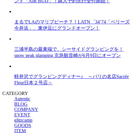
ント「AIR BUD」！購入予約先行受付開始！
まるでLAのマリブビーチ？！LATN゜34’74「ベリーズ
今井浜」、東伊豆にグランドオープン！
三浦半島の最東端で、シーサイドグランピングを！
snow peak glamping 京急観音崎が6月9日にオープン
軽井沢でグランピングディナー♪ ～パリの名店Sacrée
Fleur日本２号店～
CATEGORY
Autentic
BLOG
COMPANY
EVENT
glitzcamp
GOODS
ITEM