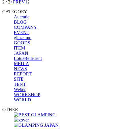
2 / 2
‹ PREV
1
2
CATEGORY
Autentic
BLOG
COMPANY
EVENT
glitzcamp
GOODS
ITEM
JAPAN
LotusBelleTent
MEDIA
NEWS
REPORT
SITE
TENT
Weber
WORKSHOP
WORLD
OTHER