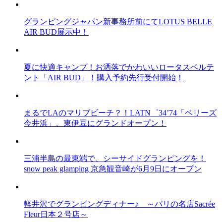
グランピングジャパン新事務所前にてLOTUS BELLE
AIR BUD展示中！
夏に快適キャンプ！お洒落でかわいいロータスベルテ
ント「AIR BUD」！購入予約先行受付開始！
まるでLAのマリブビーチ？！LATN゜34’74「ベリーズ
今井浜」、東伊豆にグランドオープン！
三浦半島の最東端で、シーサイドグランピングを！
snow peak glamping 京急観音崎が6月9日にオープン
軽井沢でグランピングディナー♪ ～パリの名店Sacrée
Fleur日本２号店～