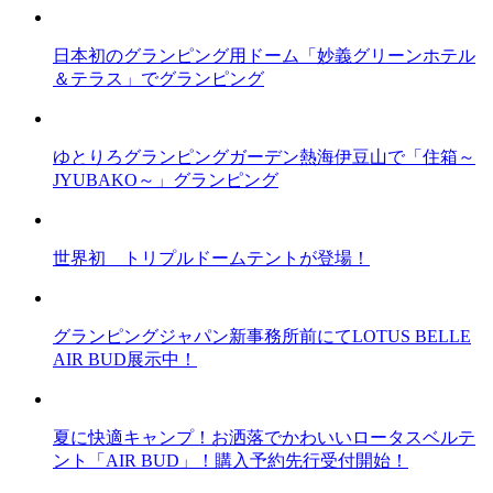
日本初のグランピング用ドーム「妙義グリーンホテル
＆テラス」でグランピング
ゆとりろグランピングガーデン熱海伊豆山で「住箱～
JYUBAKO～」グランピング
世界初 トリプルドームテントが登場！
グランピングジャパン新事務所前にてLOTUS BELLE
AIR BUD展示中！
夏に快適キャンプ！お洒落でかわいいロータスベルテ
ント「AIR BUD」！購入予約先行受付開始！