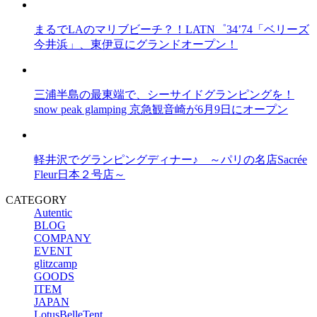
まるでLAのマリブビーチ？！LATN゜34’74「ベリーズ
今井浜」、東伊豆にグランドオープン！
三浦半島の最東端で、シーサイドグランピングを！
snow peak glamping 京急観音崎が6月9日にオープン
軽井沢でグランピングディナー♪ ～パリの名店Sacrée
Fleur日本２号店～
CATEGORY
Autentic
BLOG
COMPANY
EVENT
glitzcamp
GOODS
ITEM
JAPAN
LotusBelleTent