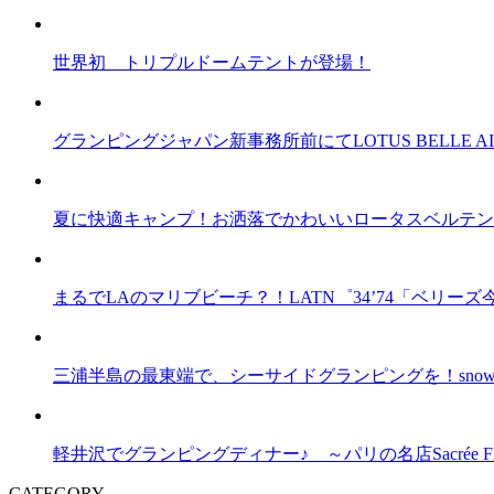
世界初 トリプルドームテントが登場！
グランピングジャパン新事務所前にてLOTUS BELLE AI
夏に快適キャンプ！お洒落でかわいいロータスベルテント
まるでLAのマリブビーチ？！LATN゜34’74「ベリ
三浦半島の最東端で、シーサイドグランピングを！snow pea
軽井沢でグランピングディナー♪ ～パリの名店Sacrée F
CATEGORY