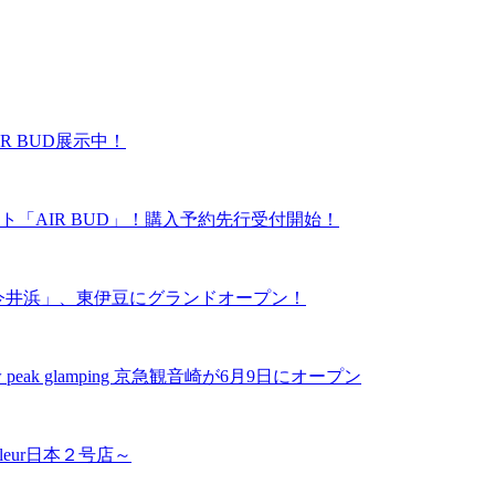
R BUD展示中！
「AIR BUD」！購入予約先行受付開始！
ーズ今井浜」、東伊豆にグランドオープン！
k glamping 京急観音崎が6月9日にオープン
leur日本２号店～