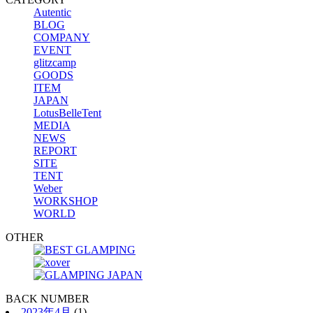
Autentic
BLOG
COMPANY
EVENT
glitzcamp
GOODS
ITEM
JAPAN
LotusBelleTent
MEDIA
NEWS
REPORT
SITE
TENT
Weber
WORKSHOP
WORLD
OTHER
BACK NUMBER
2023年4月
(1)