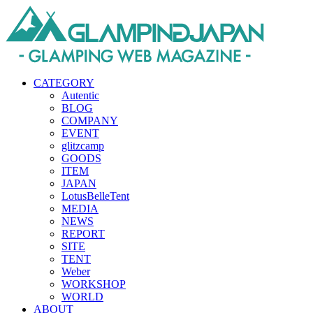
CATEGORY
Autentic
BLOG
COMPANY
EVENT
glitzcamp
GOODS
ITEM
JAPAN
LotusBelleTent
MEDIA
NEWS
REPORT
SITE
TENT
Weber
WORKSHOP
WORLD
ABOUT