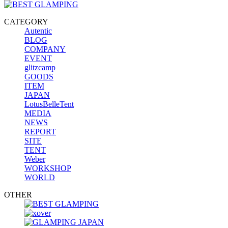
CATEGORY
Autentic
BLOG
COMPANY
EVENT
glitzcamp
GOODS
ITEM
JAPAN
LotusBelleTent
MEDIA
NEWS
REPORT
SITE
TENT
Weber
WORKSHOP
WORLD
OTHER