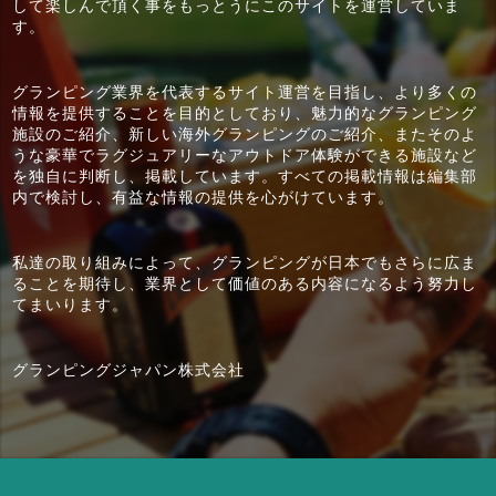
して楽しんで頂く事をもっとうにこのサイトを運営していま
す。
グランピング業界を代表するサイト運営を目指し、より多くの
情報を提供することを目的としており、魅力的なグランピング
施設のご紹介、新しい海外グランピングのご紹介、またそのよ
うな豪華でラグジュアリーなアウトドア体験ができる施設など
を独自に判断し、掲載しています。すべての掲載情報は編集部
内で検討し、有益な情報の提供を心がけています。
私達の取り組みによって、グランピングが日本でもさらに広ま
ることを期待し、業界として価値のある内容になるよう努力し
てまいります。
グランピングジャパン株式会社