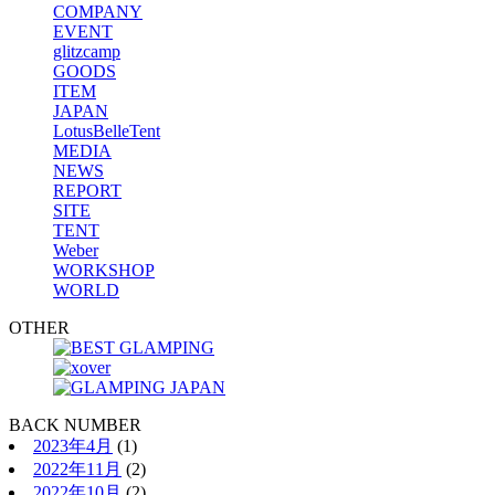
COMPANY
EVENT
glitzcamp
GOODS
ITEM
JAPAN
LotusBelleTent
MEDIA
NEWS
REPORT
SITE
TENT
Weber
WORKSHOP
WORLD
OTHER
BACK NUMBER
2023年4月
(1)
2022年11月
(2)
2022年10月
(2)