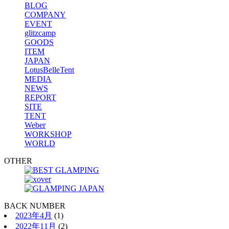
BLOG
COMPANY
EVENT
glitzcamp
GOODS
ITEM
JAPAN
LotusBelleTent
MEDIA
NEWS
REPORT
SITE
TENT
Weber
WORKSHOP
WORLD
OTHER
BACK NUMBER
2023年4月
(1)
2022年11月
(2)