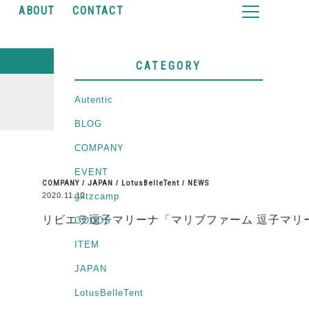
Y
ABOUT
CONTACT
CATEGORY
Autentic
BLOG
COMPANY
EVENT
COMPANY
/
JAPAN
/
LotusBelleTent
/
NEWS
2020.11.12
glitzcamp
リビエラ逗子マリーナ「マリブファーム 逗子マリーナ」
GOODS
ITEM
JAPAN
LotusBelleTent