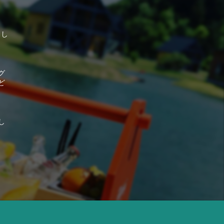
そし
グ
ど
し